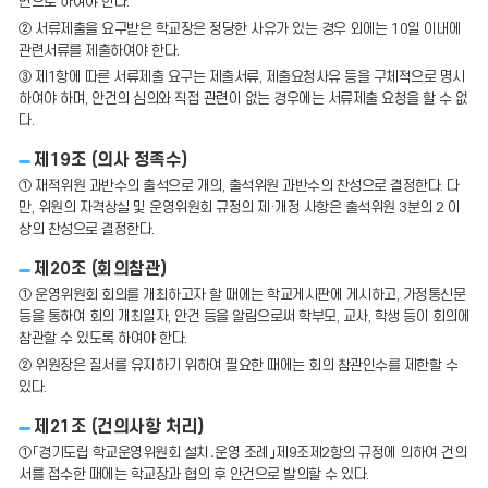
면으로 하여야 한다.
② 서류제출을 요구받은 학교장은 정당한 사유가 있는 경우 외에는 10일 이내에
관련서류를 제출하여야 한다.
③ 제1항에 따른 서류제출 요구는 제출서류, 제출요청사유 등을 구체적으로 명시
하여야 하며, 안건의 심의와 직접 관련이 없는 경우에는 서류제출 요청을 할 수 없
다.
제19조 (의사 정족수)
① 재적위원 과반수의 출석으로 개의, 출석위원 과반수의 찬성으로 결정한다. 다
만, 위원의 자격상실 및 운영위원회 규정의 제·개정 사항은 출석위원 3분의 2 이
상의 찬성으로 결정한다.
제20조 (회의참관)
① 운영위원회 회의를 개최하고자 할 때에는 학교게시판에 게시하고, 가정통신문
등을 통하여 회의 개최일자, 안건 등을 알림으로써 학부모, 교사, 학생 등이 회의에
참관할 수 있도록 하여야 한다.
② 위원장은 질서를 유지하기 위하여 필요한 때에는 회의 참관인수를 제한할 수
있다.
제21조 (건의사항 처리)
①「경기도립 학교운영위원회 설치․운영 조례」제9조제2항의 규정에 의하여 건의
서를 접수한 때에는 학교장과 협의 후 안건으로 발의할 수 있다.