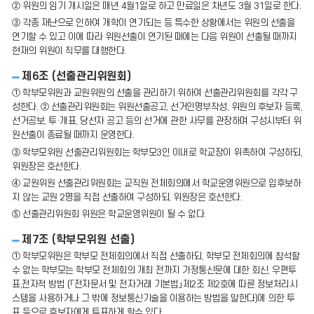
② 위원의 임기 개시일은 매년 4월1일로 하고 만료일은 차년도 3월 31일로 한다.
③ 각종 재난으로 인하여 개학이 연기되는 등 특수한 상황에서는 위원의 선출을
연기할 수 있고 이에 따라 위원선출이 연기된 때에는 다음 위원이 선출될 때까지
현재의 위원이 직무를 대행한다.
제6조 (선출관리위원회)
① 학부모위원과 교원위원의 선출을 관리하기 위하여 선출관리위원회를 각각 구
성한다. ② 선출관리위원회는 위원선출공고, 선거인명부작성, 위원의 후보자 등록,
선거공보, 투·개표, 당선자 공고 등의 선거에 관한 사무를 관장하며 구성시부터 위
원선출이 종료될 때까지 운영한다.
③ 학부모위원 선출관리위원회는 학부모3인 이내로 학교장이 위촉하여 구성하되,
위원장은 호선한다.
④ 교원위원 선출관리위원회는 교직원 전체회의에서 학교운영위원으로 입후보하
지 않는 교원 2명을 직접 선출하여 구성하되, 위원장은 호선한다.
⑤ 선출관리위원회 위원은 학교운영위원이 될 수 없다.
제7조 (학부모위원 선출)
① 학부모위원은 학부모 전체회의에서 직접 선출하되, 학부모 전체회의에 참석할
수 없는 학부모는 학부모 전체회의 개최 전까지 가정통신문에 대한 회신, 우편투
표,전자적 방법 (「전자문서 및 전자거래 기본법」제2조 제2호에 따른 정보처리시
스템을 사용하거나 그 밖에 정보통신기술을 이용하는 방법을 말한다)에 의한 투
표 등으로 후보자에게 투표하게 할수 있다.