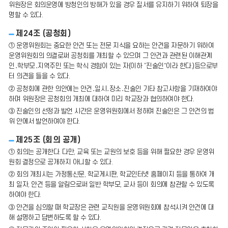
위원장은 회의운영에 방청인의 방해가 있을 경우 질서를 유지하기 위하여 퇴장을
명할 수 있다.
제24조 (공청회)
① 운영위원회는 중요한 안건 또는 전문 지식을 요하는 안건을 자문하기 위하여
운영위원회의 의결로써 공청회를 개최할 수 있으며 그 안건과 관련된 이해관계
인․학부모․지역주민 또는 학식 경험이 있는 자(이하 “진술인”이라 한다.)등으로부
터 의견을 들을 수 있다.
② 공청회에 관한 의안에는 안건․일시․장소․진술인 기타 참고사항을 기재하여야
하며 위원장은 공청회의 개최에 대하여 미리 학교장과 협의하여야 한다.
③ 진술인의 선정과 발언 시간은 운영위원회에서 정하며 진술인은 그 안건의 범
위 안에서 발언하여야 한다.
제25조 (회의 공개)
① 회의는 공개한다. 다만, 교육 또는 교원의 보호 등을 위해 필요한 경우 운영위
원회 결정으로 공개하지 아니할 수 있다.
② 회의 개최시는 가정통신문, 학교게시판, 학교인터넷 홈페이지 등을 통하여 개
최 일자, 안건 등을 알림으로써 일반 학부모, 교사 등이 회의에 참관할 수 있도록
하여야 한다.
③ 안건을 심의할 때 학교장은 관련 교직원을 운영위원회에 참석시켜 안건에 대
해 설명하고 답변하도록 할 수 있다.