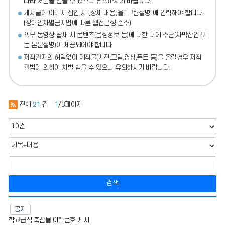
따라 처분
을 받을 수 있으니 유의하시기 바랍니다.
게시글에 이미지 삽입 시 [상세 내용]을 “그림설명”에 입력해야 합니다.
(장애인차별금지법에 따른 웹접근성 준수)
외부 동영상 탑재 시 콘텐츠(음성정보 등)에 대한 대체 수단(자막삽입 또
는 본문설명)이 제공되어야 합니다.
저작권자의 허락없이 제작물(사진,그림,영상,폰트 등)을 올릴경우 저작
권법에 의하여 처벌 받을 수 있으니 유의하시기 바랍니다.
전체
21
건
1
/3페이지
검색
급
공지
식
학교급식 축산물 이력번호 게시
게