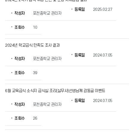
확
인
등록일
2025.02.27
작성자
포천중학교 관리자
할
수
있
조회수
10
습
니
다.
2024년 학교급식 만족도 조사 결과
등록일
2024.07.05
작성자
포천중학교 관리자
조회수
39
6월 교육급식 소식지 급식실 조리(실무사)선생님께 감동글 이벤트
등록일
2024.07.05
작성자
포천중학교 관리자
조회수
26