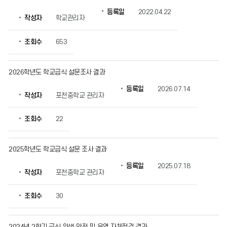
시
등록일
2022.04.22
판
작성자
학교관리자
의
게
조회수
653
시
물
번
2026학년도 학교급식 설문조사 결과
호,
제
등록일
2026.07.14
작성자
포천중학교 관리자
목,
작
성
조회수
22
자,
등
록
2025학년도 학교급식 설문 조사 결과
일,
등록일
2025.07.18
조
작성자
포천중학교 관리자
회
수
조회수
30
정
보
를
2024년 2학기 급식 위생·안전 및 운영 자체점검 결과