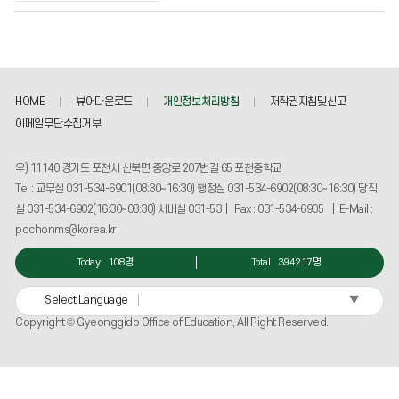
게
시
물
번
호,
HOME
뷰어다운로드
개인정보처리방침
저작권지침및신고
제
목,
이메일무단수집거부
작
성
우) 11140 경기도 포천시 신북면 중앙로 207번길 65 포천중학교
자,
Tel : 교무실 031-534-6901(08:30~16:30) 행정실 031-534-6902(08:30~16:30) 당직
등
실 031-534-6902(16:30~08:30) 서버실 031-53 | Fax : 031-534-6905 | E-Mail :
록
일,
pochonms@korea.kr
조
회
Today
108명
Total
394217명
수
정
▼
Select Language
보
Copyright © Gyeonggido Office of Education, All Right Reserved.
를
확
인
할